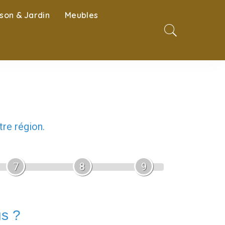
son & Jardin
Meubles
re région.
7
8
9
us ?