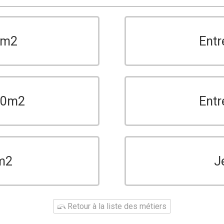
0m2
Entr
150m2
Entr
m2
J
Retour à la liste des métiers