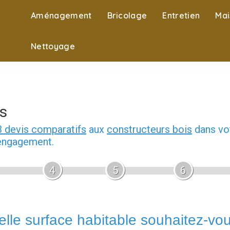
Aménagement
Bricolage
Entretien
Mai
Nettoyage
s
3 devis comparatifs
aux
constructeurs bois
dans vot
 engagement.
4
5
6
lle surface habitable souhaitez-vo