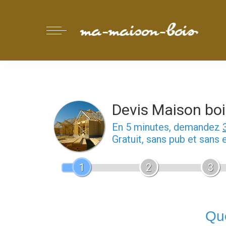
Devis Maison boi
En 5 minutes, demandez
Gratuit, sans pub et sans
1
2
3
Que