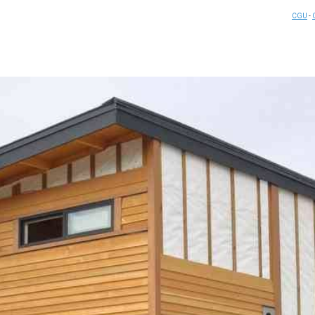
CGU
-