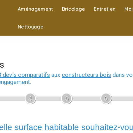
Aménagement
Bricolage
Entretien
Mai
Nettoyage
s
3 devis comparatifs
aux
constructeurs bois
dans vot
 engagement.
4
5
6
lle surface habitable souhaitez-vo