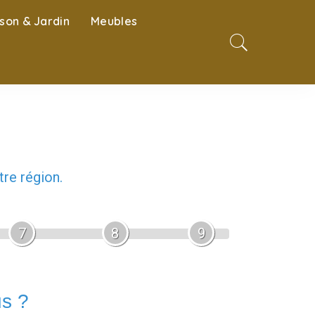
son & Jardin
Meubles
re région.
7
8
9
us ?