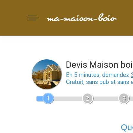
Devis Maison boi
En 5 minutes, demandez
Gratuit, sans pub et sans
1
2
3
Que