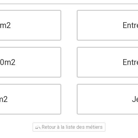
0m2
Entr
150m2
Entr
m2
J
Retour à la liste des métiers