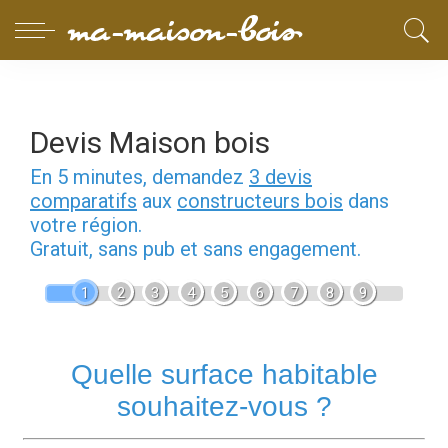
Devis Maison bois
En 5 minutes, demandez
3 devis
comparatifs
aux
constructeurs bois
dans
votre région.
Gratuit, sans pub et sans engagement.
1
2
3
4
5
6
7
8
9
Quelle surface habitable
souhaitez-vous ?