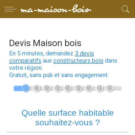
Devis Maison bois
En 5 minutes, demandez
3 devis
comparatifs
aux
constructeurs bois
dans
votre région.
Gratuit, sans pub et sans engagement.
1
2
3
4
5
6
7
8
9
Quelle surface habitable
souhaitez-vous ?