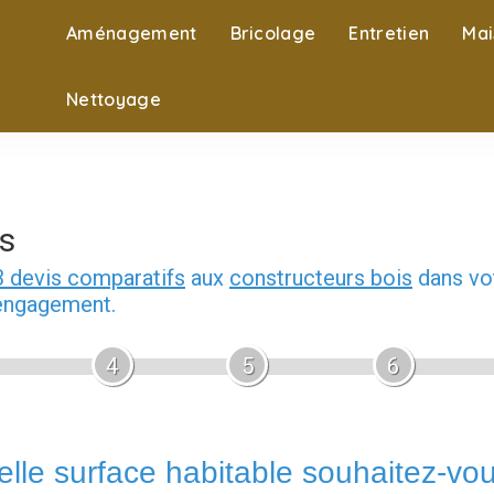
Aménagement
Bricolage
Entretien
Mai
Nettoyage
s
3 devis comparatifs
aux
constructeurs bois
dans vot
 engagement.
4
5
6
lle surface habitable souhaitez-vo