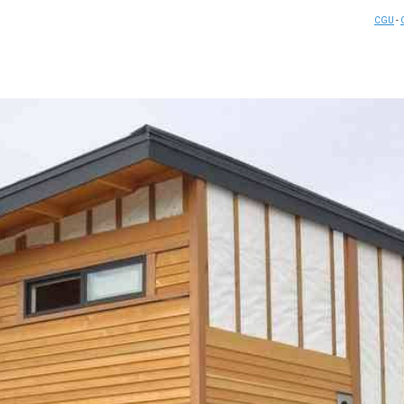
CGU
-