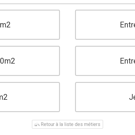
0m2
Entr
150m2
Entr
m2
J
Retour à la liste des métiers