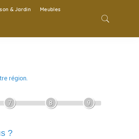
son & Jardin
Meubles
re région.
7
8
9
us ?