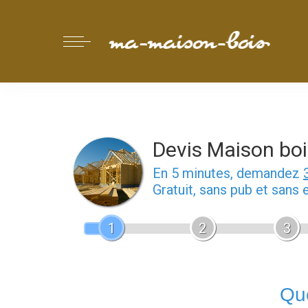
Devis Maison boi
En 5 minutes, demandez
Gratuit, sans pub et sans
1
2
3
Que