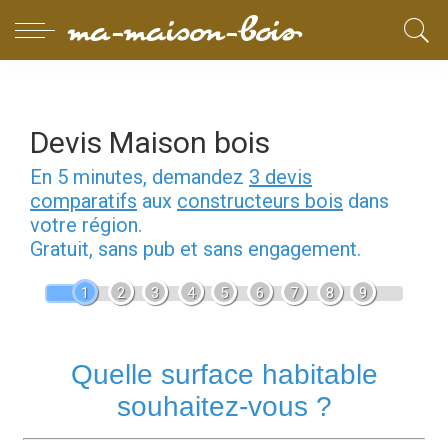
Devis Maison bois
En 5 minutes, demandez
3 devis
comparatifs
aux
constructeurs bois
dans
votre région.
Gratuit, sans pub et sans engagement.
1
2
3
4
5
6
7
8
9
Quelle surface habitable
souhaitez-vous ?