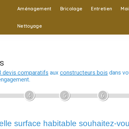
Aménagement
Bricolage
Entretien
Mai
Nettoyage
s
3 devis comparatifs
aux
constructeurs bois
dans vot
 engagement.
4
5
6
lle surface habitable souhaitez-vo