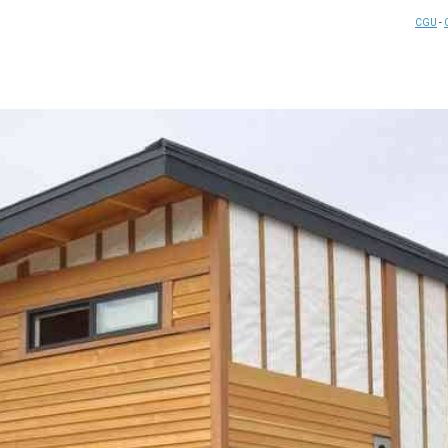
CGU
-