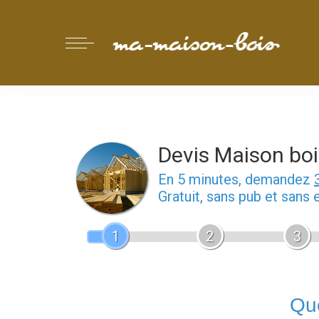
Devis Maison boi
En 5 minutes, demandez
Gratuit, sans pub et sans
1
2
3
Que