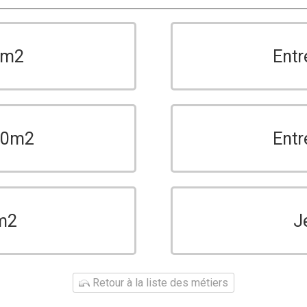
0m2
Entr
150m2
Entr
m2
J
Retour à la liste des métiers