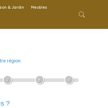
son & Jardin
Meubles
re région.
7
8
9
us ?