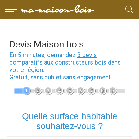
Devis Maison bois
En 5 minutes, demandez
3 devis
comparatifs
aux
constructeurs bois
dans
votre région.
Gratuit, sans pub et sans engagement.
1
2
3
4
5
6
7
8
9
Quelle surface habitable
souhaitez-vous ?