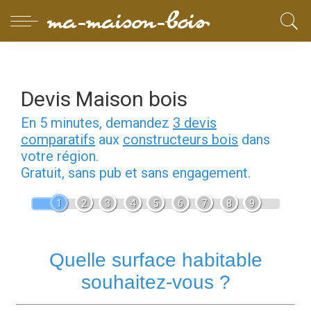
Devis Maison bois
En 5 minutes, demandez
3 devis
comparatifs
aux
constructeurs bois
dans
votre région.
Gratuit, sans pub et sans engagement.
1
2
3
4
5
6
7
8
9
Quelle surface habitable
souhaitez-vous ?