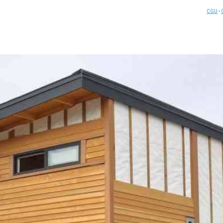
CGU
-