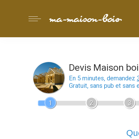
Devis Maison boi
En 5 minutes, demandez
Gratuit, sans pub et sans
1
2
3
Que