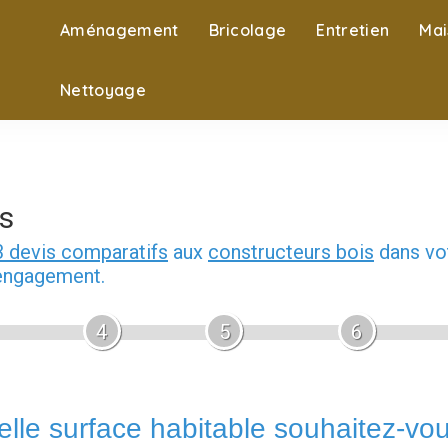
Aménagement
Bricolage
Entretien
Mai
Nettoyage
s
3 devis comparatifs
aux
constructeurs bois
dans vot
 engagement.
4
5
6
lle surface habitable souhaitez-vo