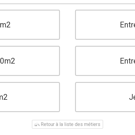
0m2
Entr
150m2
Entr
m2
J
Retour à la liste des métiers