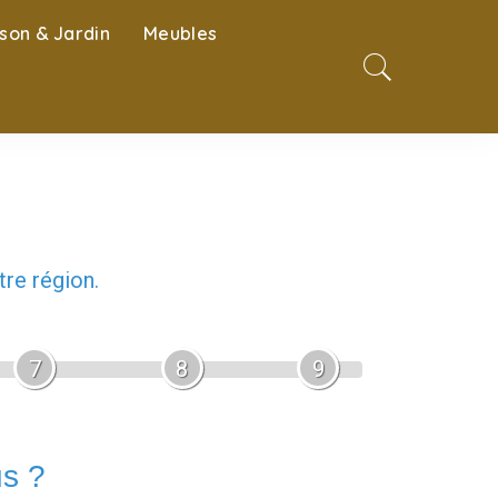
son & Jardin
Meubles
re région.
7
8
9
us ?