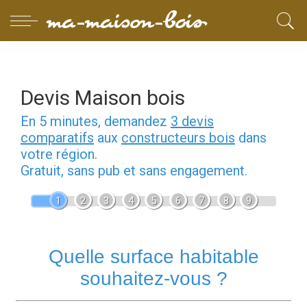
Devis Maison bois
En 5 minutes, demandez
3 devis
comparatifs
aux
constructeurs bois
dans
votre région.
Gratuit, sans pub et sans engagement.
1
2
3
4
5
6
7
8
9
Quelle surface habitable
souhaitez-vous ?