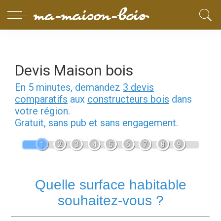
Devis Maison bois
En 5 minutes, demandez
3 devis
comparatifs
aux
constructeurs bois
dans
votre région.
Gratuit, sans pub et sans engagement.
1
2
3
4
5
6
7
8
9
Quelle surface habitable
souhaitez-vous ?