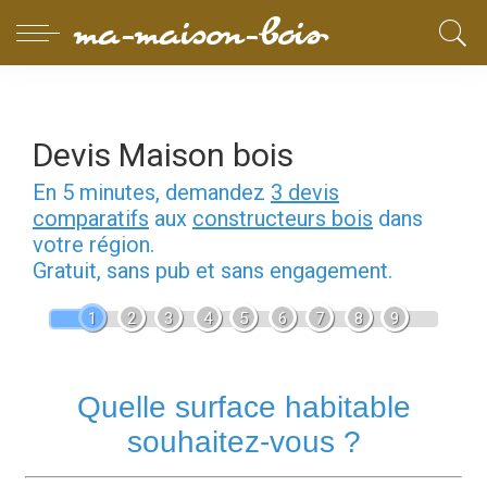
Devis Maison bois
En 5 minutes, demandez
3 devis
comparatifs
aux
constructeurs bois
dans
votre région.
Gratuit, sans pub et sans engagement.
1
2
3
4
5
6
7
8
9
Quelle surface habitable
souhaitez-vous ?