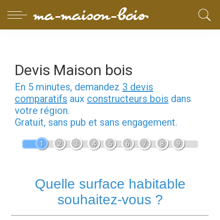
Devis Maison bois
En 5 minutes, demandez
3 devis
comparatifs
aux
constructeurs bois
dans
votre région.
Gratuit, sans pub et sans engagement.
1
2
3
4
5
6
7
8
9
Quelle surface habitable
souhaitez-vous ?