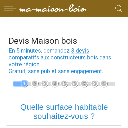
Devis Maison bois
En 5 minutes, demandez
3 devis
comparatifs
aux
constructeurs bois
dans
votre région.
Gratuit, sans pub et sans engagement.
1
2
3
4
5
6
7
8
9
Quelle surface habitable
souhaitez-vous ?