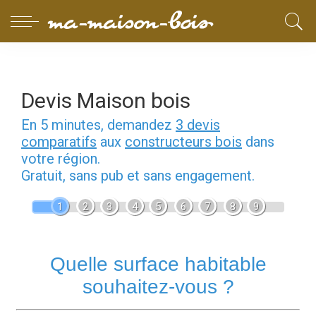
Devis Maison bois
En 5 minutes, demandez
3 devis
comparatifs
aux
constructeurs bois
dans
votre région.
Gratuit, sans pub et sans engagement.
1
2
3
4
5
6
7
8
9
Quelle surface habitable
souhaitez-vous ?