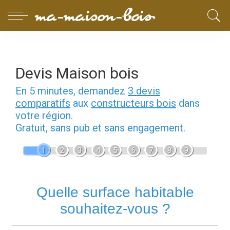
Devis Maison bois
En 5 minutes, demandez
3 devis
comparatifs
aux
constructeurs bois
dans
votre région.
Gratuit, sans pub et sans engagement.
1
2
3
4
5
6
7
8
9
Quelle surface habitable
souhaitez-vous ?