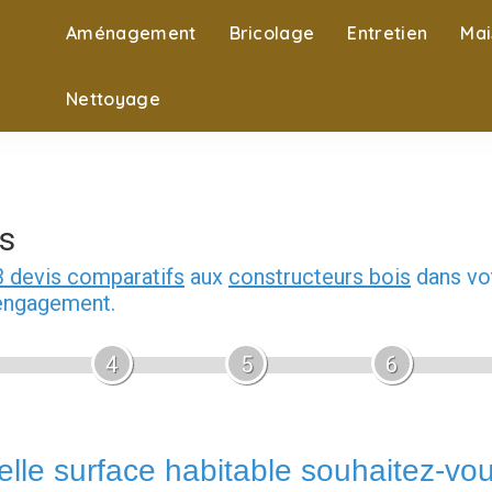
Aménagement
Bricolage
Entretien
Mai
Nettoyage
s
3 devis comparatifs
aux
constructeurs bois
dans vot
 engagement.
4
5
6
lle surface habitable souhaitez-vo