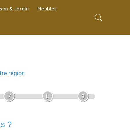
son & Jardin
Meubles
re région.
7
8
9
us ?