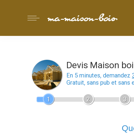
Devis Maison boi
En 5 minutes, demandez
Gratuit, sans pub et sans
1
2
3
Que