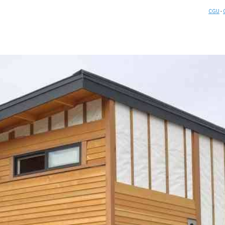
CGU
-