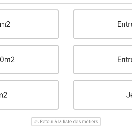
0m2
Entr
150m2
Entr
m2
J
Retour à la liste des métiers