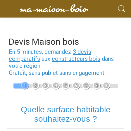
Devis Maison bois
En 5 minutes, demandez
3 devis
comparatifs
aux
constructeurs bois
dans
votre région.
Gratuit, sans pub et sans engagement.
1
2
3
4
5
6
7
8
9
Quelle surface habitable
souhaitez-vous ?