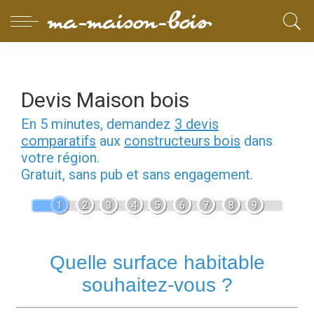
Devis Maison bois
En 5 minutes, demandez
3 devis
comparatifs
aux
constructeurs bois
dans
votre région.
Gratuit, sans pub et sans engagement.
1
2
3
4
5
6
7
8
9
Quelle surface habitable
souhaitez-vous ?