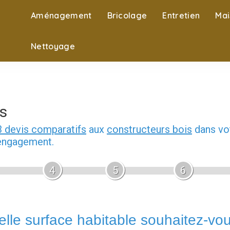
Aménagement
Bricolage
Entretien
Mai
Nettoyage
s
3 devis comparatifs
aux
constructeurs bois
dans vot
 engagement.
4
5
6
lle surface habitable souhaitez-vo