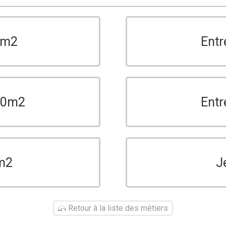
0m2
Entr
150m2
Entr
m2
J
Retour à la liste des métiers