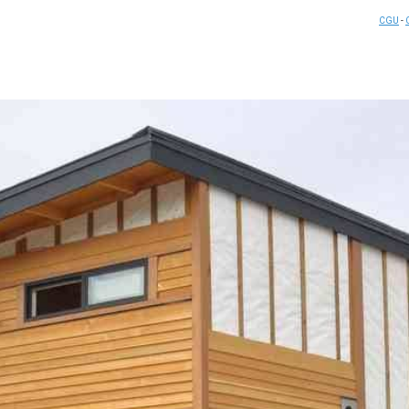
CGU
-