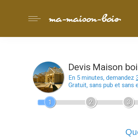
Devis Maison boi
En 5 minutes, demandez
Gratuit, sans pub et sans
1
2
3
Que