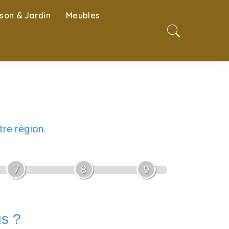
son & Jardin
Meubles
re région.
7
8
9
us ?