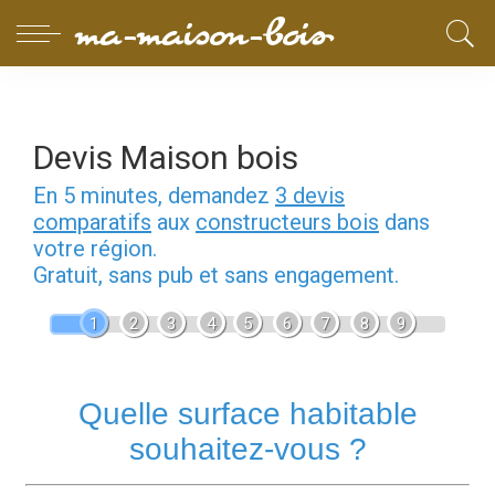
Devis Maison bois
En 5 minutes, demandez
3 devis
comparatifs
aux
constructeurs bois
dans
votre région.
Gratuit, sans pub et sans engagement.
1
2
3
4
5
6
7
8
9
Quelle surface habitable
souhaitez-vous ?