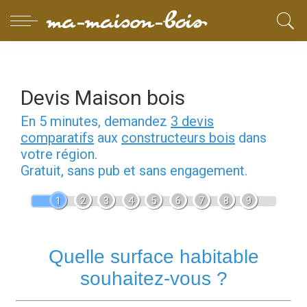
Devis Maison bois
En 5 minutes, demandez
3 devis
comparatifs
aux
constructeurs bois
dans
votre région.
Gratuit, sans pub et sans engagement.
1
2
3
4
5
6
7
8
9
Quelle surface habitable
souhaitez-vous ?