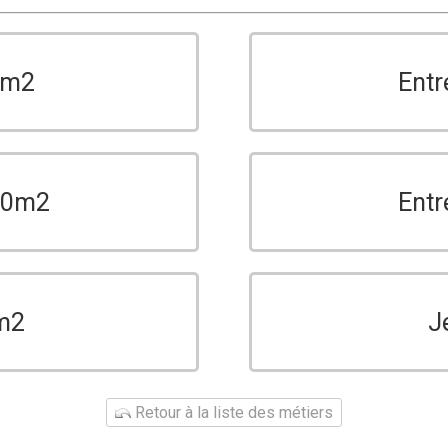
0m2
Entr
150m2
Entr
m2
J
Retour à la liste des métiers