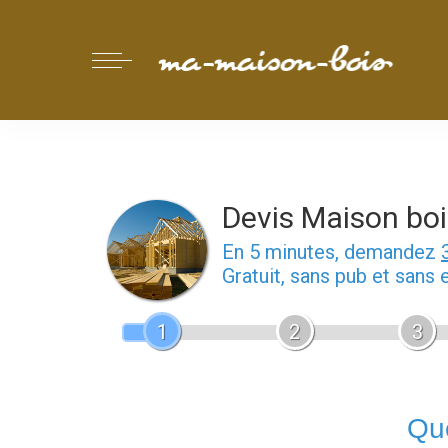
Devis Maison boi
En 5 minutes, demandez
Gratuit, sans pub et sans
1
2
3
Que