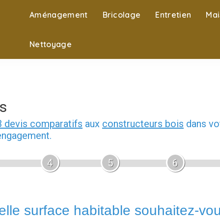
Aménagement
Bricolage
Entretien
Mai
Nettoyage
s
3 devis comparatifs
aux
constructeurs bois
dans vot
 engagement.
4
5
6
lle surface habitable souhaitez-vo