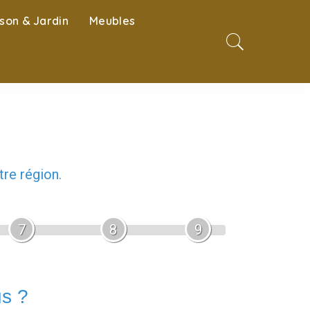
son & Jardin
Meubles
re région.
7
8
9
us ?