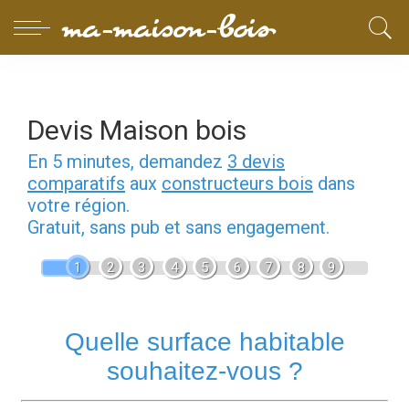
Devis Maison bois
En 5 minutes, demandez
3 devis
comparatifs
aux
constructeurs bois
dans
votre région.
Gratuit, sans pub et sans engagement.
1
2
3
4
5
6
7
8
9
Quelle surface habitable
souhaitez-vous ?