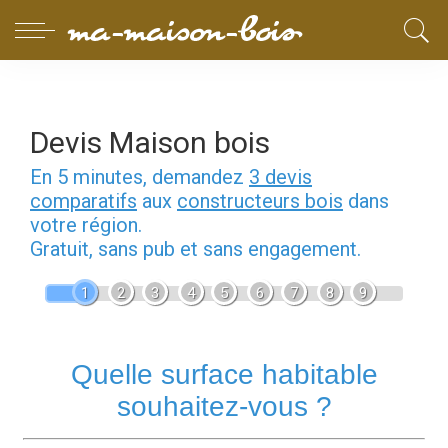
Devis Maison bois
En 5 minutes, demandez
3 devis
comparatifs
aux
constructeurs bois
dans
votre région.
Gratuit, sans pub et sans engagement.
1
2
3
4
5
6
7
8
9
Quelle surface habitable
souhaitez-vous ?